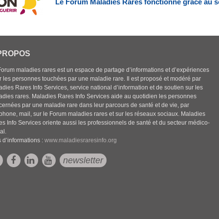
Le Forum Maladies Rares fonctionne grâce au s
PROPOS
Forum maladies rares est un espace de partage d’informations et d’expériences
r les personnes touchées par une maladie rare. Il est proposé et modéré par
dies Rares Info Services, service national d’information et de soutien sur les
adies rares. Maladies Rares Info Services aide au quotidien les personnes
cernées par une maladie rare dans leur parcours de santé et de vie, par
éphone, mail, sur le Forum maladies rares et sur les réseaux sociaux. Maladies
es Info Services oriente aussi les professionnels de santé et du secteur médico-
al.
 d’informations :
www.maladiesraresinfo.org
newsletter