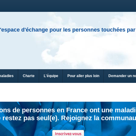
'espace d'échange pour les personnes touchées par
maladies
Charte
L'équipe
Pour aller plus loin
Demander un n
ions de personnes en France ont une maladi
 restez pas seul(e). Rejoignez la communau
Inscrivez-vous