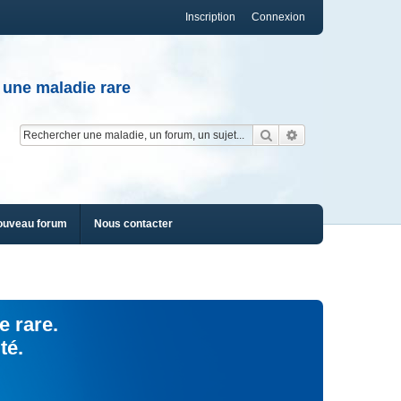
Inscription
Connexion
 une maladie rare
Rechercher
Recherche av
ouveau forum
Nous contacter
e rare.
té.