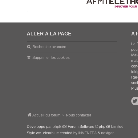
ALLER À LA PAGE
A 
Le 
Recherche avancée
pou
Mala
Supprimer les cookies
mal
con
tél
Rar
soci
Plus
Accueil du forum
Nous contacter
Développé par
phpBB
® Forum Software © phpBB Limited
Style we_clearblue created by
INVENTEA
&
nextgen