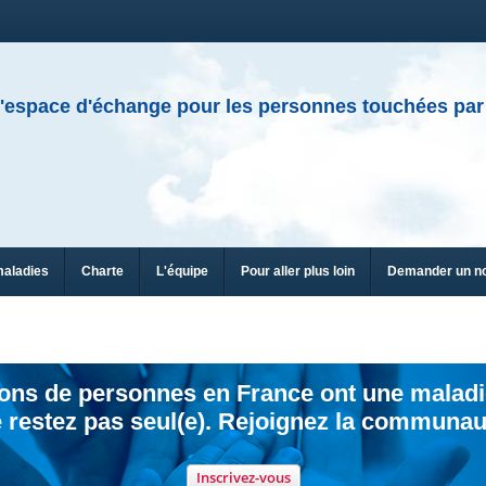
'espace d'échange pour les personnes touchées par
maladies
Charte
L'équipe
Pour aller plus loin
Demander un n
ions de personnes en France ont une maladi
 restez pas seul(e). Rejoignez la communau
Inscrivez-vous