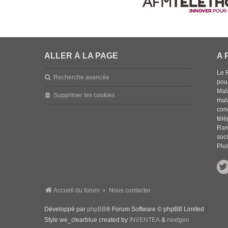
ALLER À LA PAGE
A 
Le 
Recherche avancée
pou
Mala
Supprimer les cookies
mal
con
tél
Rar
soci
Plus
Accueil du forum
Nous contacter
Développé par
phpBB
® Forum Software © phpBB Limited
Style we_clearblue created by
INVENTEA
&
nextgen