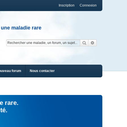
Inscription
Connexion
 une maladie rare
Rechercher
Recherche av
ouveau forum
Nous contacter
e rare.
té.