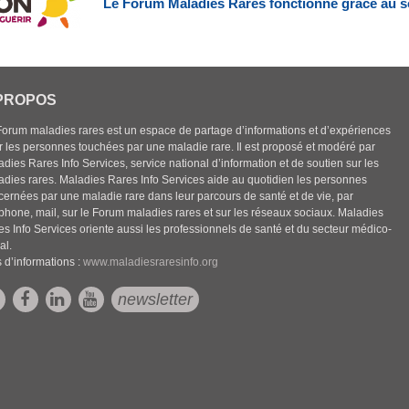
Le Forum Maladies Rares fonctionne grâce au s
PROPOS
Forum maladies rares est un espace de partage d’informations et d’expériences
r les personnes touchées par une maladie rare. Il est proposé et modéré par
dies Rares Info Services, service national d’information et de soutien sur les
adies rares. Maladies Rares Info Services aide au quotidien les personnes
cernées par une maladie rare dans leur parcours de santé et de vie, par
éphone, mail, sur le Forum maladies rares et sur les réseaux sociaux. Maladies
es Info Services oriente aussi les professionnels de santé et du secteur médico-
al.
 d’informations :
www.maladiesraresinfo.org
newsletter