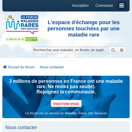
Inscription
Connexion
L'espace d'échange pour les
personnes touchées par une
maladie rare
Reche
Re
Accueil du forum
Nous contacter
3 millions de personnes en France ont une maladie
rare. Ne restez pas seul(e).
Rejoignez la communauté.
Inscrivez-vous
Ce forum est un service de Maladies Rares Info Services
Nous contacter