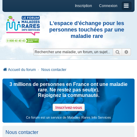
Inscription
Connexion
L'espace d'échange pour les
personnes touchées par une
maladie rare
Reche
Re
Accueil du forum
Nous contacter
3 millions de personnes en France ont une maladie
rare. Ne restez pas seul(e).
Rejoignez la communauté.
Inscrivez-vous
Ce forum est un service de Maladies Rares Info Services
Nous contacter