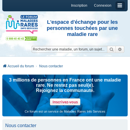
Inscription
Connexion
L'espace d'échange pour les
personnes touchées par une
maladie rare
Reche
Re
Accueil du forum
Nous contacter
3 millions de personnes en France ont une maladie
rare. Ne restez pas seul(e).
Rejoignez la communauté.
Inscrivez-vous
Ce forum est un service de Maladies Rares Info Services
Nous contacter