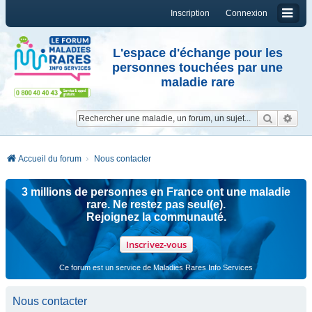
Inscription
Connexion
L'espace d'échange pour les
personnes touchées par une
maladie rare
Reche
Re
Accueil du forum
Nous contacter
3 millions de personnes en France ont une maladie
rare. Ne restez pas seul(e).
Rejoignez la communauté.
Inscrivez-vous
Ce forum est un service de Maladies Rares Info Services
Nous contacter