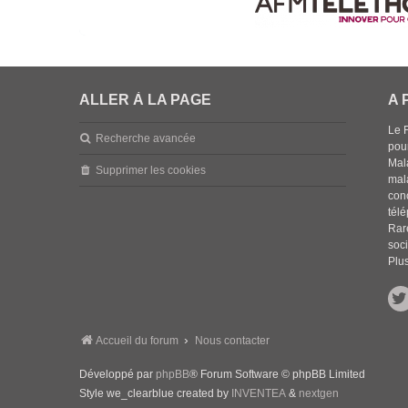
ALLER À LA PAGE
A 
Le 
Recherche avancée
pou
Mala
Supprimer les cookies
mal
con
tél
Rar
soci
Plus
Accueil du forum
Nous contacter
Développé par
phpBB
® Forum Software © phpBB Limited
Style we_clearblue created by
INVENTEA
&
nextgen