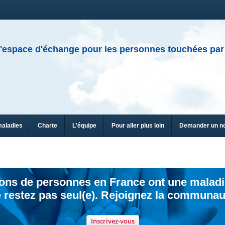
'espace d'échange pour les personnes touchées par
maladies
Charte
L'équipe
Pour aller plus loin
Demander un n
ions de personnes en France ont une maladi
 restez pas seul(e). Rejoignez la communau
Inscrivez-vous