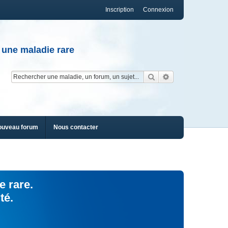
Inscription
Connexion
 une maladie rare
Rechercher
Recherche av
ouveau forum
Nous contacter
e rare.
té.