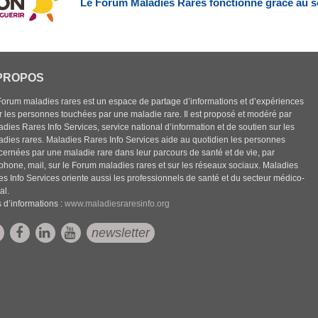
Le Forum Maladies Rares fonctionne grâce au s
PROPOS
Forum maladies rares est un espace de partage d’informations et d’expériences
r les personnes touchées par une maladie rare. Il est proposé et modéré par
dies Rares Info Services, service national d’information et de soutien sur les
adies rares. Maladies Rares Info Services aide au quotidien les personnes
cernées par une maladie rare dans leur parcours de santé et de vie, par
éphone, mail, sur le Forum maladies rares et sur les réseaux sociaux. Maladies
es Info Services oriente aussi les professionnels de santé et du secteur médico-
al.
 d’informations :
www.maladiesraresinfo.org
newsletter