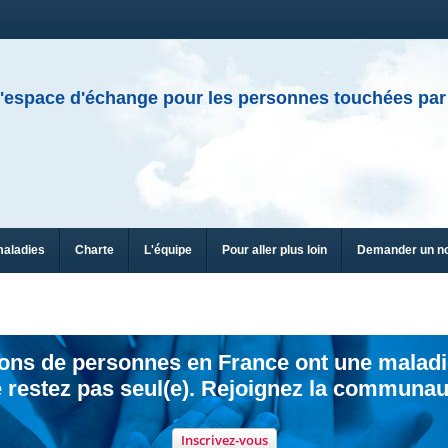
'espace d'échange pour les personnes touchées par
maladies
Charte
L'équipe
Pour aller plus loin
Demander un n
ions de personnes en France ont une maladi
 restez pas seul(e). Rejoignez la communau
Inscrivez-vous