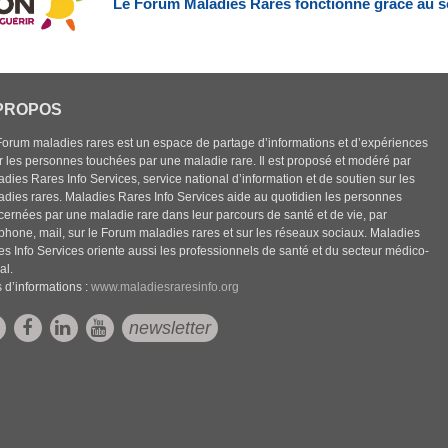
Le Forum Maladies Rares fonctionne grâce au s
PROPOS
Forum maladies rares est un espace de partage d’informations et d’expériences
r les personnes touchées par une maladie rare. Il est proposé et modéré par
dies Rares Info Services, service national d’information et de soutien sur les
adies rares. Maladies Rares Info Services aide au quotidien les personnes
cernées par une maladie rare dans leur parcours de santé et de vie, par
éphone, mail, sur le Forum maladies rares et sur les réseaux sociaux. Maladies
es Info Services oriente aussi les professionnels de santé et du secteur médico-
al.
 d’informations :
www.maladiesraresinfo.org
newsletter