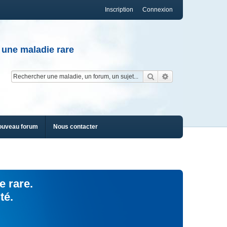
Inscription
Connexion
 une maladie rare
Rechercher
Recherche av
ouveau forum
Nous contacter
e rare.
té.