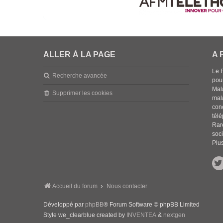
ALLER À LA PAGE
A 
Le 
Recherche avancée
pou
Mala
Supprimer les cookies
mal
con
tél
Rar
soci
Plus
Accueil du forum
Nous contacter
Développé par
phpBB
® Forum Software © phpBB Limited
Style we_clearblue created by
INVENTEA
&
nextgen