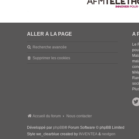
ALLER À LA PAGE
A 
Le 
Recherche avancée
pou
Mala
Supprimer les cookies
mal
con
tél
Rar
soci
Plus
Accueil du forum
Nous contacter
Développé par
phpBB
® Forum Software © phpBB Limited
Style we_clearblue created by
INVENTEA
&
nextgen