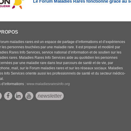
Le Forum Maladies Rares fonctionne grâce au s
PROPOS
Forum maladies rares est un espace de partage d’informations et d’expériences
r les personnes touchées par une maladie rare. Il est proposé et modéré par
dies Rares Info Services, service national d’information et de soutien sur les
adies rares. Maladies Rares Info Services aide au quotidien les personnes
cernées par une maladie rare dans leur parcours de santé et de vie, par
éphone, mail, sur le Forum maladies rares et sur les réseaux sociaux. Maladies
es Info Services oriente aussi les professionnels de santé et du secteur médico-
al.
 d’informations :
www.maladiesraresinfo.org
newsletter