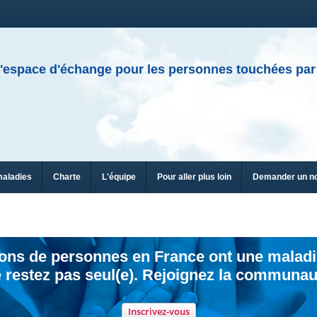
'espace d'échange pour les personnes touchées par
maladies
Charte
L'équipe
Pour aller plus loin
Demander un n
ions de personnes en France ont une maladi
 restez pas seul(e). Rejoignez la communau
Inscrivez-vous