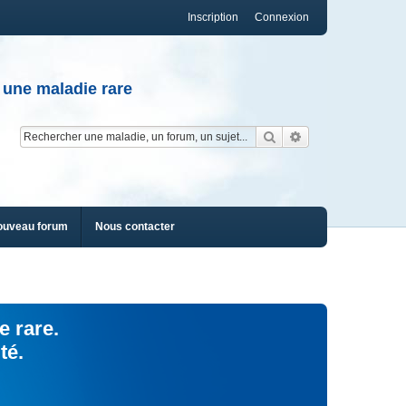
Inscription
Connexion
 une maladie rare
Rechercher
Recherche av
ouveau forum
Nous contacter
e rare.
té.