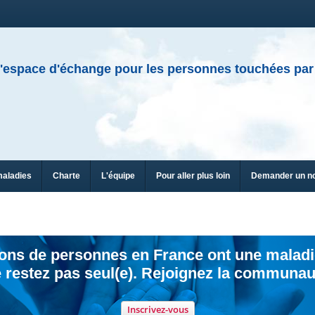
'espace d'échange pour les personnes touchées par
maladies
Charte
L'équipe
Pour aller plus loin
Demander un n
ions de personnes en France ont une maladi
 restez pas seul(e). Rejoignez la communau
Inscrivez-vous