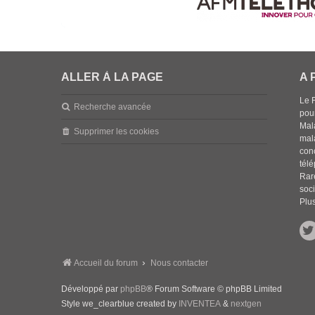
ALLER À LA PAGE
A 
Le 
Recherche avancée
pou
Mala
Supprimer les cookies
mal
con
tél
Rar
soci
Plus
Accueil du forum
Nous contacter
Développé par
phpBB
® Forum Software © phpBB Limited
Style we_clearblue created by
INVENTEA
&
nextgen