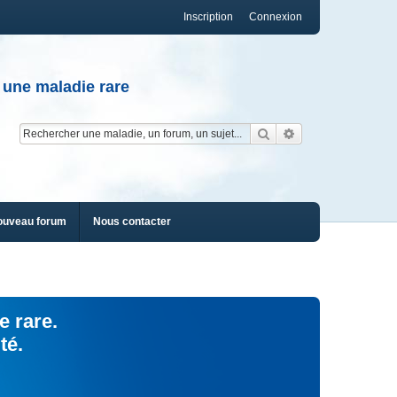
Inscription
Connexion
 une maladie rare
Rechercher
Recherche av
ouveau forum
Nous contacter
e rare.
té.