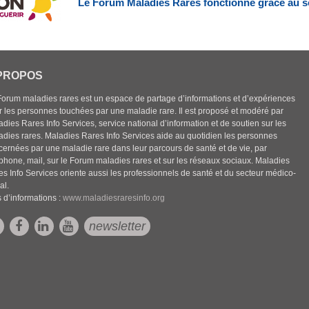
Le Forum Maladies Rares fonctionne grâce au s
PROPOS
Forum maladies rares est un espace de partage d’informations et d’expériences
r les personnes touchées par une maladie rare. Il est proposé et modéré par
dies Rares Info Services, service national d’information et de soutien sur les
adies rares. Maladies Rares Info Services aide au quotidien les personnes
cernées par une maladie rare dans leur parcours de santé et de vie, par
éphone, mail, sur le Forum maladies rares et sur les réseaux sociaux. Maladies
es Info Services oriente aussi les professionnels de santé et du secteur médico-
al.
 d’informations :
www.maladiesraresinfo.org
newsletter