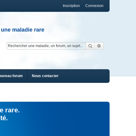
Inscription
Connexion
 une maladie rare
Rechercher
Recherche av
ouveau forum
Nous contacter
e rare.
té.