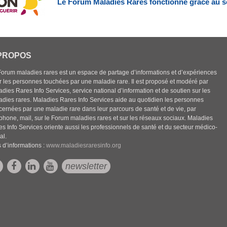
Le Forum Maladies Rares fonctionne grâce au s
PROPOS
Forum maladies rares est un espace de partage d’informations et d’expériences
r les personnes touchées par une maladie rare. Il est proposé et modéré par
dies Rares Info Services, service national d’information et de soutien sur les
adies rares. Maladies Rares Info Services aide au quotidien les personnes
cernées par une maladie rare dans leur parcours de santé et de vie, par
éphone, mail, sur le Forum maladies rares et sur les réseaux sociaux. Maladies
es Info Services oriente aussi les professionnels de santé et du secteur médico-
al.
 d’informations :
www.maladiesraresinfo.org
newsletter