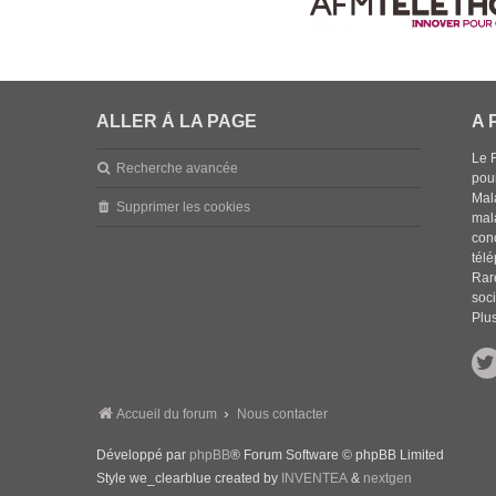
ALLER À LA PAGE
A 
Le 
Recherche avancée
pou
Mala
Supprimer les cookies
mal
con
tél
Rar
soci
Plus
Accueil du forum
Nous contacter
Développé par
phpBB
® Forum Software © phpBB Limited
Style we_clearblue created by
INVENTEA
&
nextgen