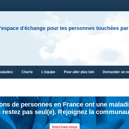
'espace d'échange pour les personnes touchées par
maladies
Charte
L'équipe
Pour aller plus loin
Demander un n
ions de personnes en France ont une maladi
 restez pas seul(e). Rejoignez la communau
Inscrivez-vous