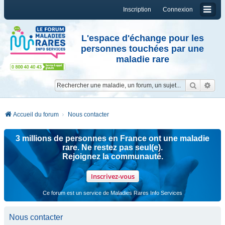
Inscription
Connexion
L'espace d'échange pour les
personnes touchées par une
maladie rare
Reche
Re
Accueil du forum
Nous contacter
3 millions de personnes en France ont une maladie
rare. Ne restez pas seul(e).
Rejoignez la communauté.
Inscrivez-vous
Ce forum est un service de Maladies Rares Info Services
Nous contacter