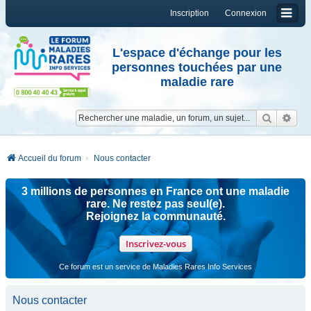
Inscription
Connexion
L'espace d'échange pour les
personnes touchées par une
maladie rare
Reche
Re
Accueil du forum
Nous contacter
3 millions de personnes en France ont une maladie
rare. Ne restez pas seul(e).
Rejoignez la communauté.
Inscrivez-vous
Ce forum est un service de Maladies Rares Info Services
Nous contacter