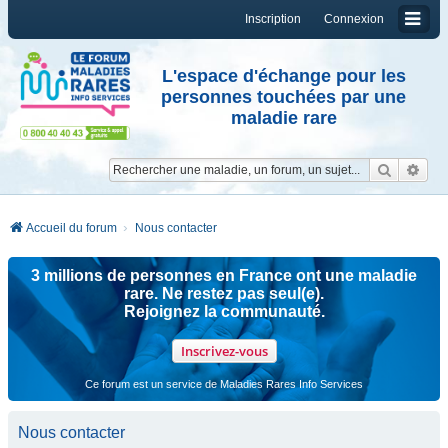
Inscription
Connexion
L'espace d'échange pour les
personnes touchées par une
maladie rare
Reche
Re
Accueil du forum
Nous contacter
3 millions de personnes en France ont une maladie
rare. Ne restez pas seul(e).
Rejoignez la communauté.
Inscrivez-vous
Ce forum est un service de Maladies Rares Info Services
Nous contacter