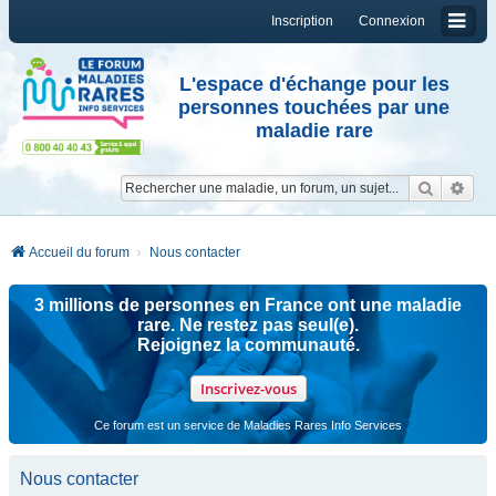
Inscription
Connexion
L'espace d'échange pour les
personnes touchées par une
maladie rare
Reche
Re
Accueil du forum
Nous contacter
3 millions de personnes en France ont une maladie
rare. Ne restez pas seul(e).
Rejoignez la communauté.
Inscrivez-vous
Ce forum est un service de Maladies Rares Info Services
Nous contacter