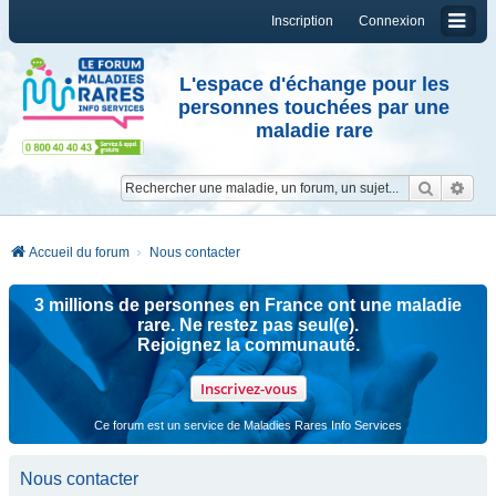
Inscription
Connexion
L'espace d'échange pour les
personnes touchées par une
maladie rare
Reche
Re
Accueil du forum
Nous contacter
3 millions de personnes en France ont une maladie
rare. Ne restez pas seul(e).
Rejoignez la communauté.
Inscrivez-vous
Ce forum est un service de Maladies Rares Info Services
Nous contacter