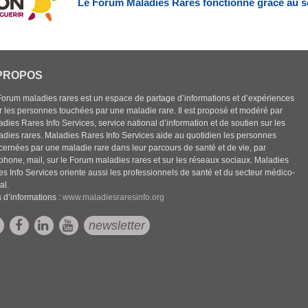
Le Forum Maladies Rares fonctionne grâce au s
PROPOS
Forum maladies rares est un espace de partage d’informations et d’expériences
r les personnes touchées par une maladie rare. Il est proposé et modéré par
dies Rares Info Services, service national d’information et de soutien sur les
adies rares. Maladies Rares Info Services aide au quotidien les personnes
cernées par une maladie rare dans leur parcours de santé et de vie, par
éphone, mail, sur le Forum maladies rares et sur les réseaux sociaux. Maladies
es Info Services oriente aussi les professionnels de santé et du secteur médico-
al.
 d’informations :
www.maladiesraresinfo.org
newsletter