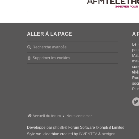
ALLER À LA PAGE
A 
Le 
Recherche avancée
pou
Mala
Supprimer les cookies
mal
con
tél
Rar
soci
Plus
Accueil du forum
Nous contacter
Développé par
phpBB
® Forum Software © phpBB Limited
Style we_clearblue created by
INVENTEA
&
nextgen