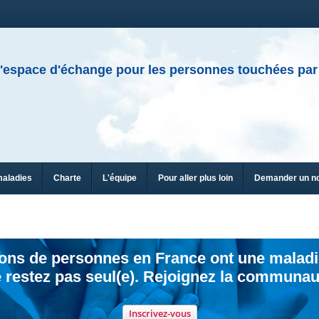
'espace d'échange pour les personnes touchées par
maladies
Charte
L'équipe
Pour aller plus loin
Demander un n
ions de personnes en France ont une maladi
 restez pas seul(e). Rejoignez la communau
Inscrivez-vous