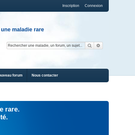
Inscription
Connexion
 une maladie rare
Rechercher
Recherche av
ouveau forum
Nous contacter
e rare.
té.