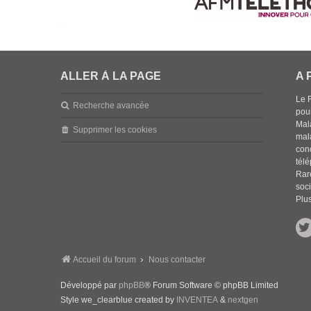
ALLER À LA PAGE
A 
Le 
Recherche avancée
pou
Mala
Supprimer les cookies
mal
con
tél
Rar
soci
Plus
Accueil du forum
Nous contacter
Développé par
phpBB
® Forum Software © phpBB Limited
Style we_clearblue created by
INVENTEA
&
nextgen