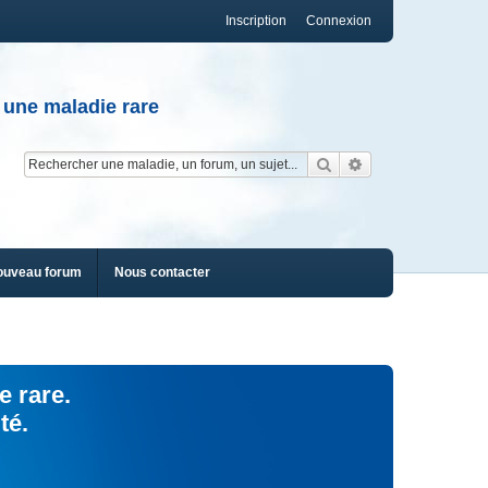
Inscription
Connexion
 une maladie rare
Rechercher
Recherche av
ouveau forum
Nous contacter
e rare.
té.