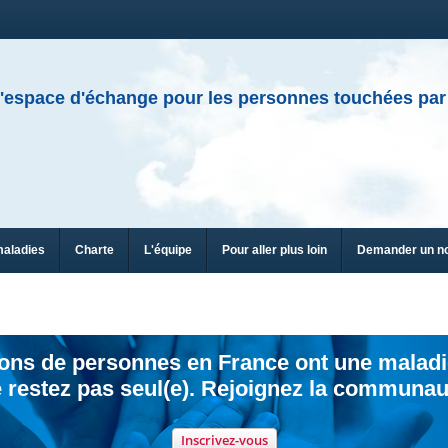
'espace d'échange pour les personnes touchées par
maladies
Charte
L'équipe
Pour aller plus loin
Demander un n
ions de personnes en France ont une maladi
 restez pas seul(e). Rejoignez la communau
Inscrivez-vous