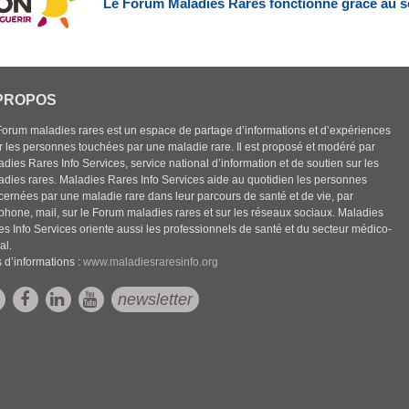
Le Forum Maladies Rares fonctionne grâce au s
PROPOS
Forum maladies rares est un espace de partage d’informations et d’expériences
r les personnes touchées par une maladie rare. Il est proposé et modéré par
dies Rares Info Services, service national d’information et de soutien sur les
adies rares. Maladies Rares Info Services aide au quotidien les personnes
cernées par une maladie rare dans leur parcours de santé et de vie, par
éphone, mail, sur le Forum maladies rares et sur les réseaux sociaux. Maladies
es Info Services oriente aussi les professionnels de santé et du secteur médico-
al.
 d’informations :
www.maladiesraresinfo.org
newsletter