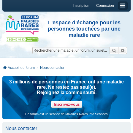
Inscription
Connexion
L'espace d'échange pour les
personnes touchées par une
maladie rare
Reche
Re
Accueil du forum
Nous contacter
3 millions de personnes en France ont une maladie
rare. Ne restez pas seul(e).
Rejoignez la communauté.
Inscrivez-vous
Ce forum est un service de Maladies Rares Info Services
Nous contacter