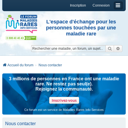
Inscription
Connexion
L'espace d'échange pour les
personnes touchées par une
maladie rare
Reche
Re
Accueil du forum
Nous contacter
3 millions de personnes en France ont une maladie
rare. Ne restez pas seul(e).
Rejoignez la communauté.
Inscrivez-vous
Ce forum est un service de Maladies Rares Info Services
Nous contacter