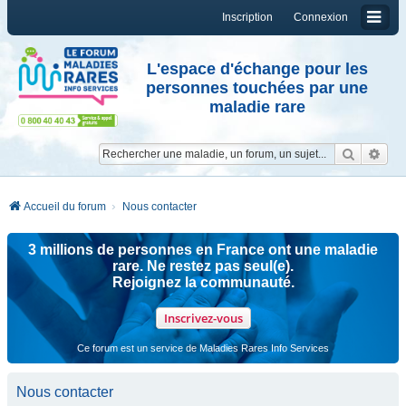
Inscription
Connexion
L'espace d'échange pour les
personnes touchées par une
maladie rare
Reche
Re
Accueil du forum
Nous contacter
3 millions de personnes en France ont une maladie
rare. Ne restez pas seul(e).
Rejoignez la communauté.
Inscrivez-vous
Ce forum est un service de Maladies Rares Info Services
Nous contacter