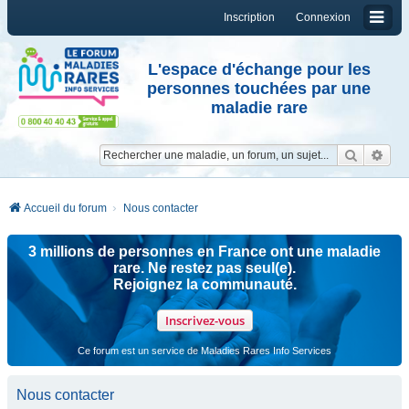
Inscription
Connexion
L'espace d'échange pour les
personnes touchées par une
maladie rare
Reche
Re
Accueil du forum
Nous contacter
3 millions de personnes en France ont une maladie
rare. Ne restez pas seul(e).
Rejoignez la communauté.
Inscrivez-vous
Ce forum est un service de Maladies Rares Info Services
Nous contacter