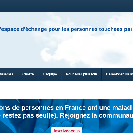
'espace d'échange pour les personnes touchées par
maladies
Charte
L'équipe
Pour aller plus loin
Demander un n
ions de personnes en France ont une maladi
 restez pas seul(e). Rejoignez la communau
Inscrivez-vous