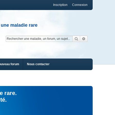
Inscription
Connexion
 une maladie rare
Rechercher
Recherche av
ouveau forum
Nous contacter
e rare.
té.