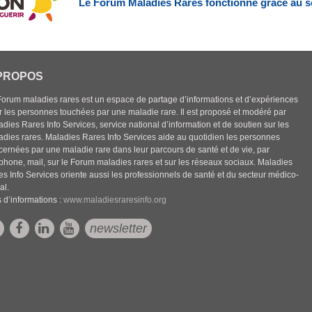
Le Forum Maladies Rares fonctionne grâce au s
PROPOS
Forum maladies rares est un espace de partage d’informations et d’expériences
r les personnes touchées par une maladie rare. Il est proposé et modéré par
dies Rares Info Services, service national d’information et de soutien sur les
adies rares. Maladies Rares Info Services aide au quotidien les personnes
cernées par une maladie rare dans leur parcours de santé et de vie, par
éphone, mail, sur le Forum maladies rares et sur les réseaux sociaux. Maladies
es Info Services oriente aussi les professionnels de santé et du secteur médico-
al.
 d’informations :
www.maladiesraresinfo.org
newsletter