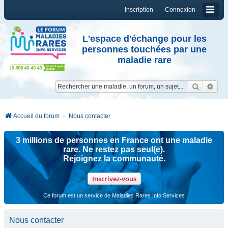
Inscription
Connexion
L'espace d'échange pour les
personnes touchées par une
maladie rare
Reche
Re
Accueil du forum
Nous contacter
3 millions de personnes en France ont une maladie
rare. Ne restez pas seul(e).
Rejoignez la communauté.
Inscrivez-vous
Ce forum est un service de Maladies Rares Info Services
Nous contacter