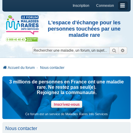
Inscription
Connexion
L'espace d'échange pour les
personnes touchées par une
maladie rare
Reche
Re
Accueil du forum
Nous contacter
3 millions de personnes en France ont une maladie
rare. Ne restez pas seul(e).
Rejoignez la communauté.
Inscrivez-vous
Ce forum est un service de Maladies Rares Info Services
Nous contacter