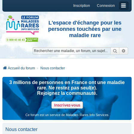
Inscription
Connexion
L'espace d'échange pour les
personnes touchées par une
maladie rare
Reche
Re
Accueil du forum
Nous contacter
3 millions de personnes en France ont une maladie
rare. Ne restez pas seul(e).
Rejoignez la communauté.
Inscrivez-vous
Ce forum est un service de Maladies Rares Info Services
Nous contacter