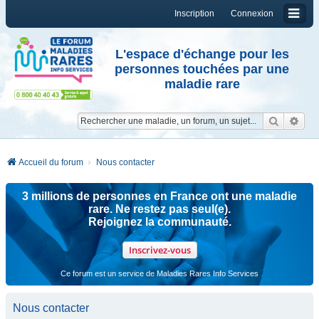
Inscription
Connexion
L'espace d'échange pour les
personnes touchées par une
maladie rare
Reche
Re
Accueil du forum
Nous contacter
3 millions de personnes en France ont une maladie
rare. Ne restez pas seul(e).
Rejoignez la communauté.
Inscrivez-vous
Ce forum est un service de Maladies Rares Info Services
Nous contacter