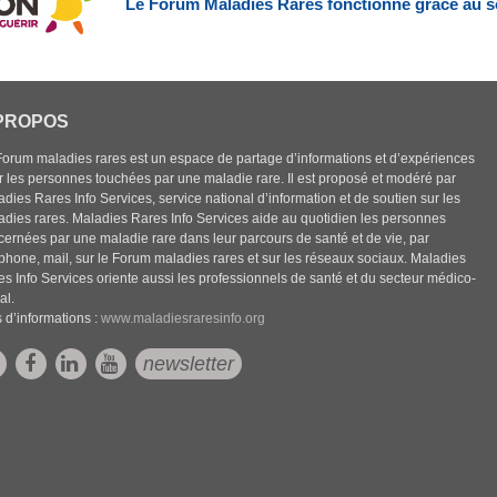
Le Forum Maladies Rares fonctionne grâce au s
PROPOS
Forum maladies rares est un espace de partage d’informations et d’expériences
r les personnes touchées par une maladie rare. Il est proposé et modéré par
dies Rares Info Services, service national d’information et de soutien sur les
adies rares. Maladies Rares Info Services aide au quotidien les personnes
cernées par une maladie rare dans leur parcours de santé et de vie, par
éphone, mail, sur le Forum maladies rares et sur les réseaux sociaux. Maladies
es Info Services oriente aussi les professionnels de santé et du secteur médico-
al.
 d’informations :
www.maladiesraresinfo.org
newsletter