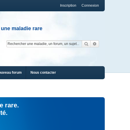
Inscription
Connexion
 une maladie rare
Rechercher
Recherche av
ouveau forum
Nous contacter
e rare.
té.