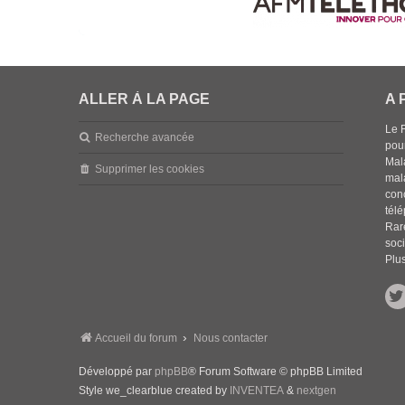
ALLER À LA PAGE
A 
Le 
Recherche avancée
pou
Mala
Supprimer les cookies
mal
con
tél
Rar
soci
Plus
Accueil du forum
Nous contacter
Développé par
phpBB
® Forum Software © phpBB Limited
Style we_clearblue created by
INVENTEA
&
nextgen