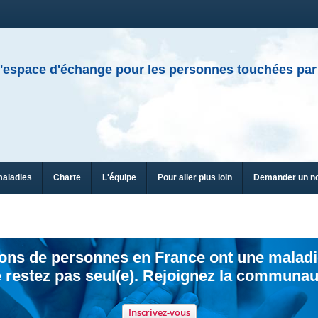
'espace d'échange pour les personnes touchées par
maladies
Charte
L'équipe
Pour aller plus loin
Demander un n
ions de personnes en France ont une maladi
 restez pas seul(e). Rejoignez la communau
Inscrivez-vous