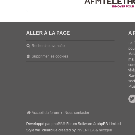
ALLER À LA PAGE
A 
Le 
Recherche avancée
pou
Mala
Supprimer les cookies
mal
con
tél
Rar
soci
Plus
Accueil du forum
Nous contacter
Développé par
phpBB
® Forum Software © phpBB Limited
Style we_clearblue created by
INVENTEA
&
nextgen