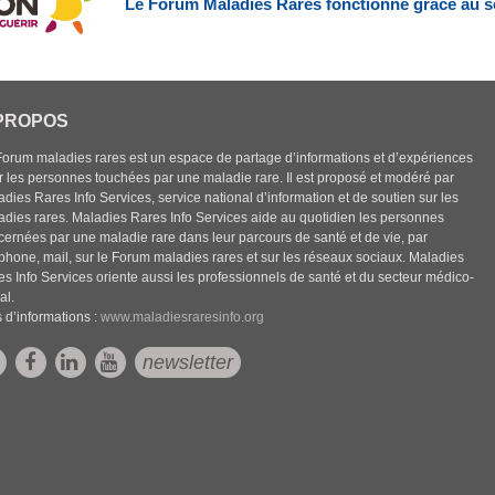
Le Forum Maladies Rares fonctionne grâce au s
PROPOS
Forum maladies rares est un espace de partage d’informations et d’expériences
r les personnes touchées par une maladie rare. Il est proposé et modéré par
dies Rares Info Services, service national d’information et de soutien sur les
adies rares. Maladies Rares Info Services aide au quotidien les personnes
cernées par une maladie rare dans leur parcours de santé et de vie, par
éphone, mail, sur le Forum maladies rares et sur les réseaux sociaux. Maladies
es Info Services oriente aussi les professionnels de santé et du secteur médico-
al.
 d’informations :
www.maladiesraresinfo.org
newsletter