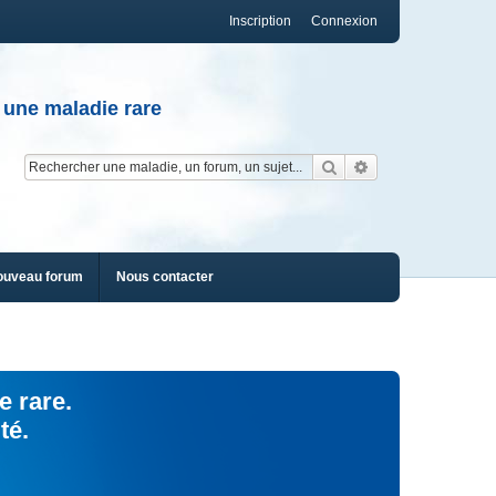
Inscription
Connexion
 une maladie rare
Rechercher
Recherche av
ouveau forum
Nous contacter
e rare.
té.