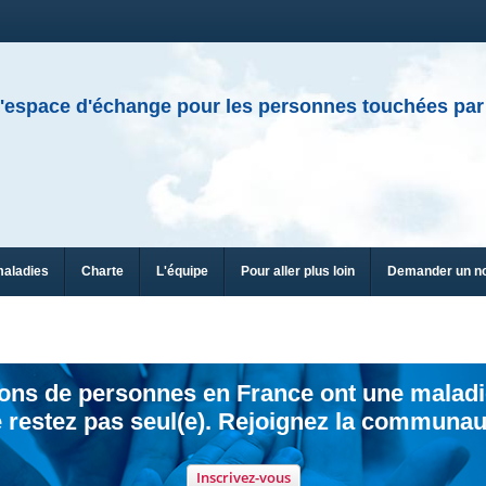
'espace d'échange pour les personnes touchées par
maladies
Charte
L'équipe
Pour aller plus loin
Demander un n
ions de personnes en France ont une maladi
 restez pas seul(e). Rejoignez la communau
Inscrivez-vous