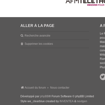
ALLER À LA PAGE
A 
Le 
Recherche avancée
pou
Mala
Supprimer les cookies
mal
con
tél
Rar
soci
Plus
Accueil du forum
Nous contacter
Développé par
phpBB
® Forum Software © phpBB Limited
Style we_clearblue created by
INVENTEA
&
nextgen