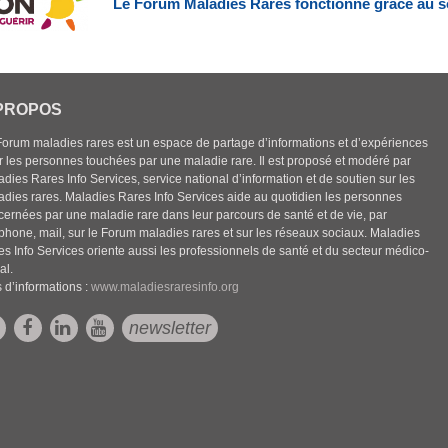
Le Forum Maladies Rares fonctionne grâce au s
PROPOS
Forum maladies rares est un espace de partage d’informations et d’expériences
r les personnes touchées par une maladie rare. Il est proposé et modéré par
dies Rares Info Services, service national d’information et de soutien sur les
adies rares. Maladies Rares Info Services aide au quotidien les personnes
cernées par une maladie rare dans leur parcours de santé et de vie, par
éphone, mail, sur le Forum maladies rares et sur les réseaux sociaux. Maladies
es Info Services oriente aussi les professionnels de santé et du secteur médico-
al.
 d’informations :
www.maladiesraresinfo.org
newsletter