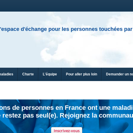
'espace d'échange pour les personnes touchées par
maladies
Charte
L'équipe
Pour aller plus loin
Demander un n
ions de personnes en France ont une maladi
 restez pas seul(e). Rejoignez la communau
Inscrivez-vous