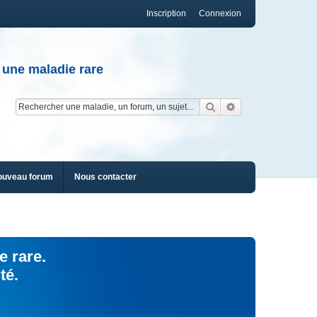
Inscription
Connexion
 une maladie rare
Rechercher
Recherche av
ouveau forum
Nous contacter
e rare.
té.