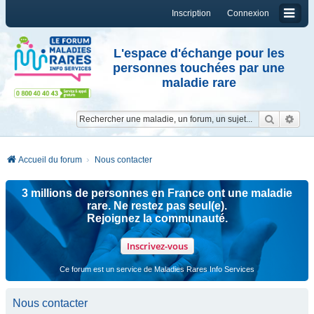
Inscription
Connexion
L'espace d'échange pour les
personnes touchées par une
maladie rare
Reche
Re
Accueil du forum
Nous contacter
3 millions de personnes en France ont une maladie
rare. Ne restez pas seul(e).
Rejoignez la communauté.
Inscrivez-vous
Ce forum est un service de Maladies Rares Info Services
Nous contacter