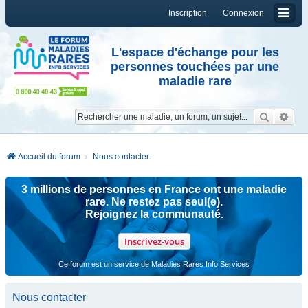
Inscription
Connexion
L'espace d'échange pour les
personnes touchées par une
maladie rare
Reche
Re
Accueil du forum
Nous contacter
3 millions de personnes en France ont une maladie
rare. Ne restez pas seul(e).
Rejoignez la communauté.
Inscrivez-vous
Ce forum est un service de Maladies Rares Info Services
Nous contacter