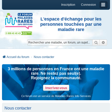
Inscription
Connexion
L'espace d'échange pour les
personnes touchées par une
maladie rare
Reche
Re
Accueil du forum
Nous contacter
3 millions de personnes en France ont une maladie
rare. Ne restez pas seul(e).
Rejoignez la communauté.
Inscrivez-vous
Ce forum est un service de Maladies Rares Info Services
Nous contacter