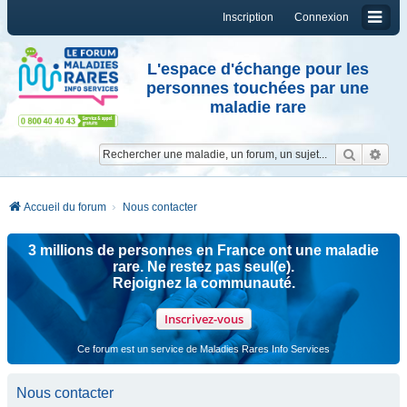
Inscription
Connexion
L'espace d'échange pour les
personnes touchées par une
maladie rare
Reche
Re
Accueil du forum
Nous contacter
3 millions de personnes en France ont une maladie
rare. Ne restez pas seul(e).
Rejoignez la communauté.
Inscrivez-vous
Ce forum est un service de Maladies Rares Info Services
Nous contacter