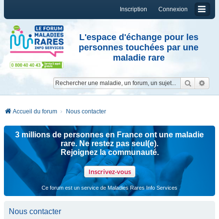
Inscription
Connexion
L'espace d'échange pour les
personnes touchées par une
maladie rare
Reche
Re
Accueil du forum
Nous contacter
3 millions de personnes en France ont une maladie
rare. Ne restez pas seul(e).
Rejoignez la communauté.
Inscrivez-vous
Ce forum est un service de Maladies Rares Info Services
Nous contacter