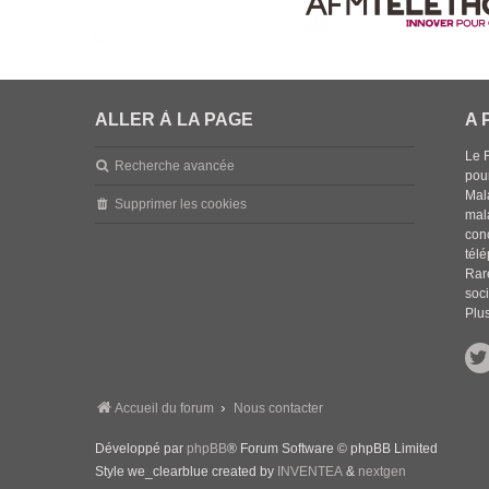
ALLER À LA PAGE
A 
Le 
Recherche avancée
pou
Mala
Supprimer les cookies
mal
con
tél
Rar
soci
Plus
Accueil du forum
Nous contacter
Développé par
phpBB
® Forum Software © phpBB Limited
Style we_clearblue created by
INVENTEA
&
nextgen