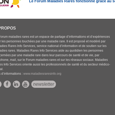
Le Forum Maladies Rares fonctionne grâce au s
PROPOS
Forum maladies rares est un espace de partage d’informations et d’expériences
r les personnes touchées par une maladie rare. Il est proposé et modéré par
dies Rares Info Services, service national d’information et de soutien sur les
adies rares. Maladies Rares Info Services aide au quotidien les personnes
cernées par une maladie rare dans leur parcours de santé et de vie, par
éphone, mail, sur le Forum maladies rares et sur les réseaux sociaux. Maladies
es Info Services oriente aussi les professionnels de santé et du secteur médico-
al.
 d’informations :
www.maladiesraresinfo.org
newsletter