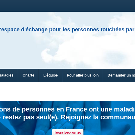
'espace d'échange pour les personnes touchées par
maladies
Charte
L'équipe
Pour aller plus loin
Demander un n
ions de personnes en France ont une maladi
 restez pas seul(e). Rejoignez la communau
Inscrivez-vous