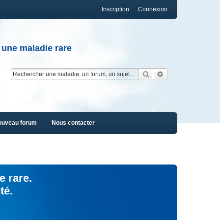
Inscription
Connexion
 une maladie rare
Rechercher
Recherche av
ouveau forum
Nous contacter
e rare.
té.