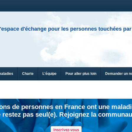
'espace d'échange pour les personnes touchées par
maladies
Charte
L'équipe
Pour aller plus loin
Demander un n
ions de personnes en France ont une maladi
 restez pas seul(e). Rejoignez la communau
Inscrivez-vous