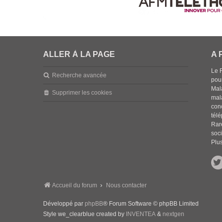
ALLER À LA PAGE
A 
Le 
Recherche avancée
pou
Mala
Supprimer les cookies
mal
con
tél
Rar
soci
Plus
Accueil du forum
Nous contacter
Développé par
phpBB
® Forum Software © phpBB Limited
Style we_clearblue created by
INVENTEA
&
nextgen