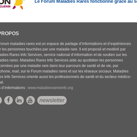
Le Forum Maladies Rares fonctionne grâce au s
PROPOS
Forum maladies rares est un espace de partage d’informations et d’expériences
r les personnes touchées par une maladie rare. Il est proposé et modéré par
dies Rares Info Services, service national d’information et de soutien sur les
adies rares. Maladies Rares Info Services aide au quotidien les personnes
cernées par une maladie rare dans leur parcours de santé et de vie, par
éphone, mail, sur le Forum maladies rares et sur les réseaux sociaux. Maladies
es Info Services oriente aussi les professionnels de santé et du secteur médico-
al.
 d’informations :
www.maladiesraresinfo.org
newsletter