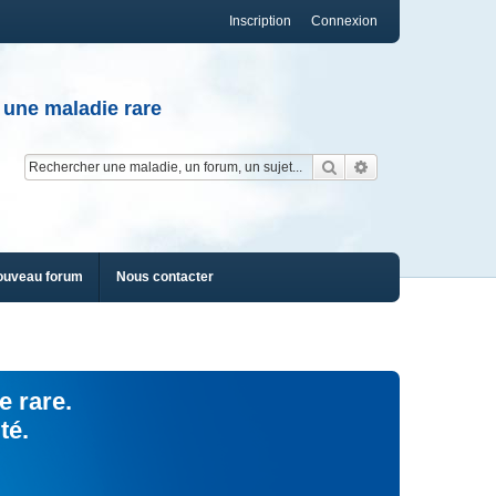
Inscription
Connexion
 une maladie rare
Rechercher
Recherche av
ouveau forum
Nous contacter
e rare.
té.