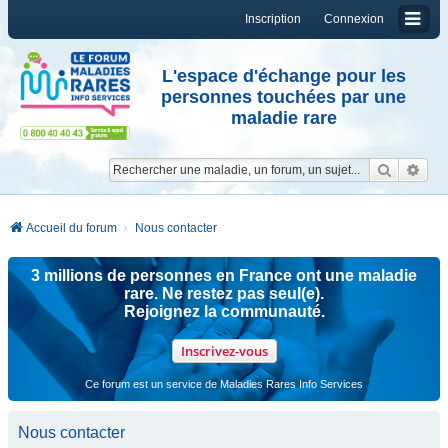
Inscription
Connexion
L'espace d'échange pour les
personnes touchées par une
maladie rare
Reche
Re
Accueil du forum
Nous contacter
3 millions de personnes en France ont une maladie
rare. Ne restez pas seul(e).
Rejoignez la communauté.
Inscrivez-vous
Ce forum est un service de Maladies Rares Info Services
Nous contacter