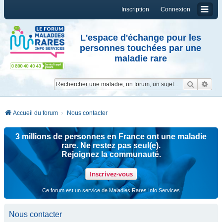
Inscription
Connexion
L'espace d'échange pour les
personnes touchées par une
maladie rare
Reche
Re
Accueil du forum
Nous contacter
3 millions de personnes en France ont une maladie
rare. Ne restez pas seul(e).
Rejoignez la communauté.
Inscrivez-vous
Ce forum est un service de Maladies Rares Info Services
Nous contacter