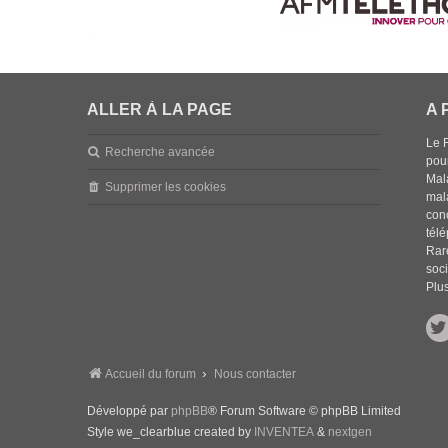
ALLER À LA PAGE
A 
Le 
Recherche avancée
pou
Mala
Supprimer les cookies
mal
con
tél
Rar
soci
Plus
Accueil du forum
Nous contacter
Développé par
phpBB
® Forum Software © phpBB Limited
Style we_clearblue created by
INVENTEA
&
nextgen