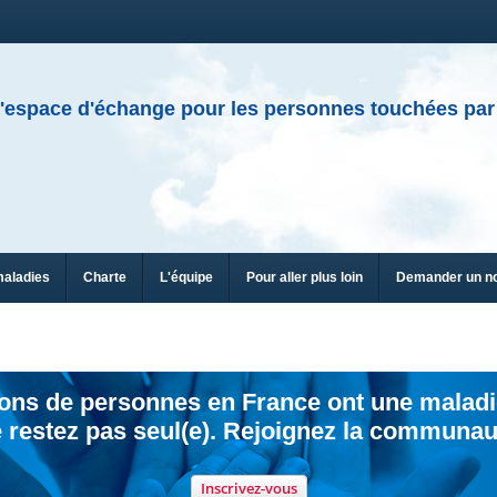
'espace d'échange pour les personnes touchées par
maladies
Charte
L'équipe
Pour aller plus loin
Demander un n
ions de personnes en France ont une maladi
 restez pas seul(e). Rejoignez la communau
Inscrivez-vous