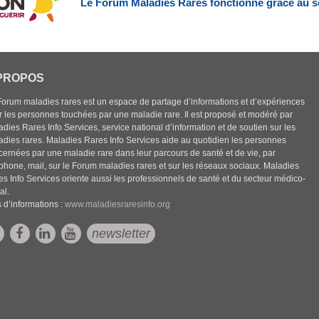
Le Forum Maladies Rares fonctionne grâce au s
PROPOS
Forum maladies rares est un espace de partage d’informations et d’expériences
r les personnes touchées par une maladie rare. Il est proposé et modéré par
dies Rares Info Services, service national d’information et de soutien sur les
adies rares. Maladies Rares Info Services aide au quotidien les personnes
cernées par une maladie rare dans leur parcours de santé et de vie, par
éphone, mail, sur le Forum maladies rares et sur les réseaux sociaux. Maladies
es Info Services oriente aussi les professionnels de santé et du secteur médico-
al.
 d’informations :
www.maladiesraresinfo.org
newsletter