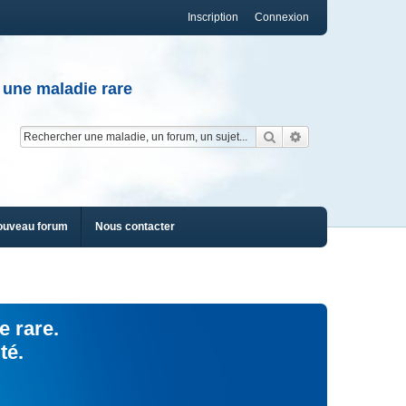
Inscription
Connexion
 une maladie rare
Rechercher
Recherche av
ouveau forum
Nous contacter
e rare.
té.