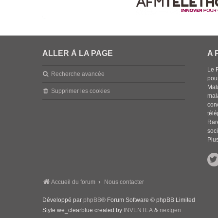
ALLER À LA PAGE
A 
Le 
Recherche avancée
pou
Mala
Supprimer les cookies
mal
con
tél
Rar
soci
Plus
Accueil du forum
Nous contacter
Développé par
phpBB
® Forum Software © phpBB Limited
Style we_clearblue created by
INVENTEA
&
nextgen