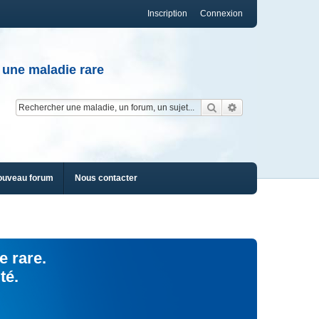
Inscription
Connexion
 une maladie rare
Rechercher
Recherche av
ouveau forum
Nous contacter
e rare.
té.