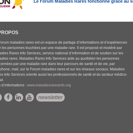
Le Forum Maladies Rares fonctionne grâce au s
PROPOS
Forum maladies rares est un espace de partage d’informations et d’expériences
r les personnes touchées par une maladie rare. Il est proposé et modéré par
dies Rares Info Services, service national d’information et de soutien sur les
adies rares. Maladies Rares Info Services aide au quotidien les personnes
cernées par une maladie rare dans leur parcours de santé et de vie, par
éphone, mail, sur le Forum maladies rares et sur les réseaux sociaux. Maladies
es Info Services oriente aussi les professionnels de santé et du secteur médico-
al.
 d’informations :
www.maladiesraresinfo.org
newsletter