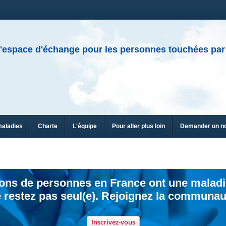
'espace d'échange pour les personnes touchées par
maladies
Charte
L'équipe
Pour aller plus loin
Demander un n
ions de personnes en France ont une maladi
 restez pas seul(e). Rejoignez la communau
Inscrivez-vous