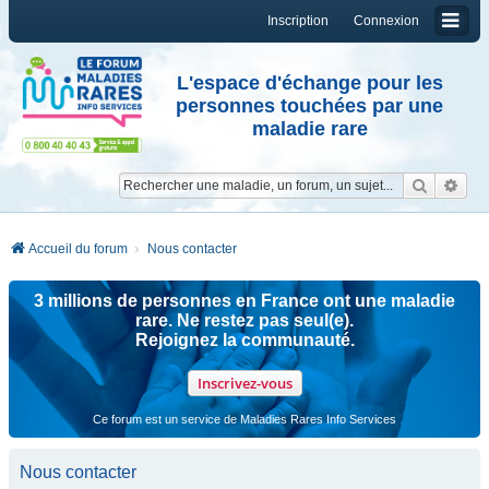
Inscription
Connexion
L'espace d'échange pour les
personnes touchées par une
maladie rare
Reche
Re
Accueil du forum
Nous contacter
3 millions de personnes en France ont une maladie
rare. Ne restez pas seul(e).
Rejoignez la communauté.
Inscrivez-vous
Ce forum est un service de Maladies Rares Info Services
Nous contacter