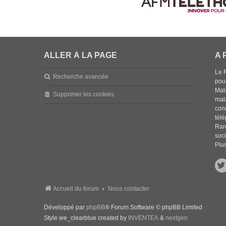
ALLER À LA PAGE
A 
Le 
Recherche avancée
pou
Mala
Supprimer les cookies
mal
con
tél
Rar
soci
Plus
Accueil du forum
Nous contacter
Développé par
phpBB
® Forum Software © phpBB Limited
Style we_clearblue created by
INVENTEA
&
nextgen