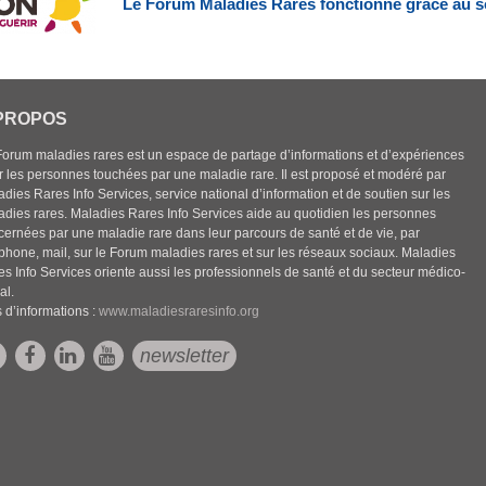
Le Forum Maladies Rares fonctionne grâce au s
PROPOS
Forum maladies rares est un espace de partage d’informations et d’expériences
r les personnes touchées par une maladie rare. Il est proposé et modéré par
dies Rares Info Services, service national d’information et de soutien sur les
adies rares. Maladies Rares Info Services aide au quotidien les personnes
cernées par une maladie rare dans leur parcours de santé et de vie, par
éphone, mail, sur le Forum maladies rares et sur les réseaux sociaux. Maladies
es Info Services oriente aussi les professionnels de santé et du secteur médico-
al.
 d’informations :
www.maladiesraresinfo.org
newsletter