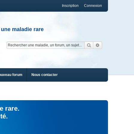
Inscription
Connexion
 une maladie rare
Rechercher
Recherche av
ouveau forum
Nous contacter
e rare.
té.