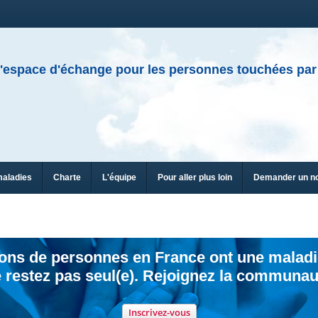
'espace d'échange pour les personnes touchées par
maladies
Charte
L'équipe
Pour aller plus loin
Demander un n
ions de personnes en France ont une maladi
 restez pas seul(e). Rejoignez la communau
Inscrivez-vous