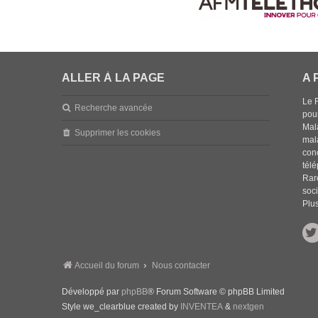
ALLER À LA PAGE
A 
Le 
Recherche avancée
pou
Mala
Supprimer les cookies
mal
con
tél
Rar
soci
Plus
Accueil du forum
Nous contacter
Développé par
phpBB
® Forum Software © phpBB Limited
Style we_clearblue created by
INVENTEA
&
nextgen