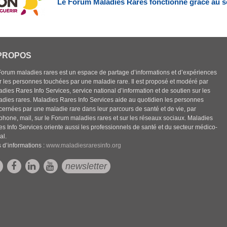
Le Forum Maladies Rares fonctionne grâce au s
PROPOS
Forum maladies rares est un espace de partage d’informations et d’expériences
r les personnes touchées par une maladie rare. Il est proposé et modéré par
dies Rares Info Services, service national d’information et de soutien sur les
adies rares. Maladies Rares Info Services aide au quotidien les personnes
cernées par une maladie rare dans leur parcours de santé et de vie, par
éphone, mail, sur le Forum maladies rares et sur les réseaux sociaux. Maladies
es Info Services oriente aussi les professionnels de santé et du secteur médico-
al.
 d’informations :
www.maladiesraresinfo.org
newsletter