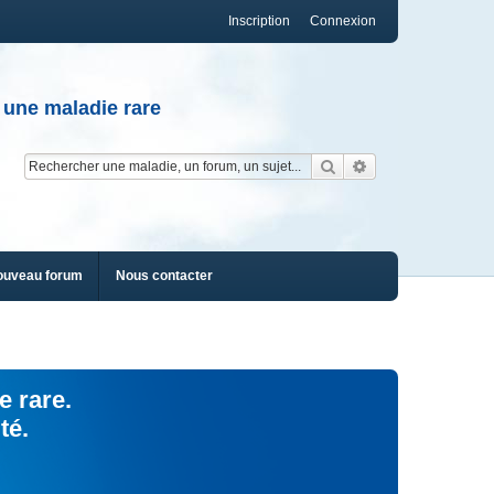
Inscription
Connexion
 une maladie rare
Rechercher
Recherche av
ouveau forum
Nous contacter
e rare.
té.