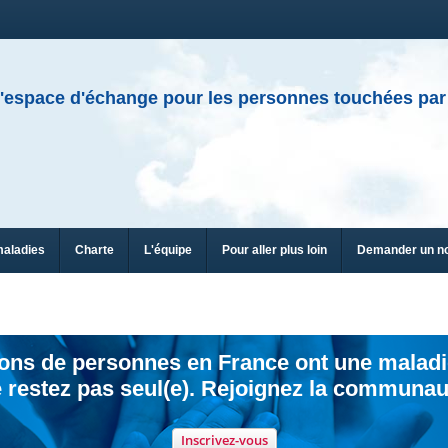
'espace d'échange pour les personnes touchées par
maladies
Charte
L'équipe
Pour aller plus loin
Demander un n
ions de personnes en France ont une maladi
 restez pas seul(e). Rejoignez la communau
Inscrivez-vous