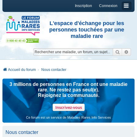
Inscription
Connexion
L'espace d'échange pour les
personnes touchées par une
maladie rare
Reche
Re
Accueil du forum
Nous contacter
3 millions de personnes en France ont une maladie
rare. Ne restez pas seul(e).
Rejoignez la communauté.
Inscrivez-vous
Ce forum est un service de Maladies Rares Info Services
Nous contacter