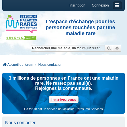
Inscription
Connexion
L'espace d'échange pour les
personnes touchées par une
maladie rare
Reche
Re
Accueil du forum
Nous contacter
3 millions de personnes en France ont une maladie
rare. Ne restez pas seul(e).
Rejoignez la communauté.
Inscrivez-vous
Ce forum est un service de Maladies Rares Info Services
Nous contacter