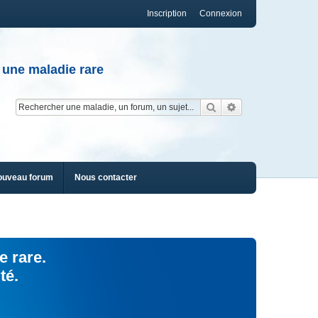
Inscription
Connexion
 une maladie rare
Rechercher
Recherche av
ouveau forum
Nous contacter
e rare.
té.