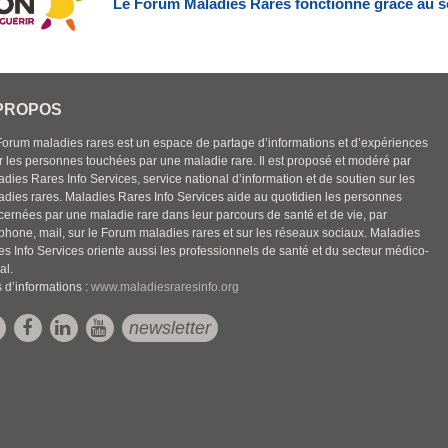
Le Forum Maladies Rares fonctionne grâce au s
PROPOS
Forum maladies rares est un espace de partage d’informations et d’expériences
r les personnes touchées par une maladie rare. Il est proposé et modéré par
dies Rares Info Services, service national d’information et de soutien sur les
adies rares. Maladies Rares Info Services aide au quotidien les personnes
cernées par une maladie rare dans leur parcours de santé et de vie, par
éphone, mail, sur le Forum maladies rares et sur les réseaux sociaux. Maladies
es Info Services oriente aussi les professionnels de santé et du secteur médico-
al.
 d’informations :
www.maladiesraresinfo.org
newsletter