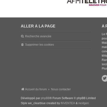
ALLER À LA PAGE
A 
Le 
Recherche avancée
pou
Mala
Supprimer les cookies
mal
con
tél
Rar
soci
Plus
Accueil du forum
Nous contacter
Développé par
phpBB
® Forum Software © phpBB Limited
Style we_clearblue created by
INVENTEA
&
nextgen