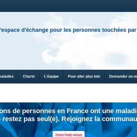
'espace d'échange pour les personnes touchées par
maladies
Charte
L'équipe
Pour aller plus loin
Demander un n
ions de personnes en France ont une maladi
 restez pas seul(e). Rejoignez la communau
Inscrivez-vous