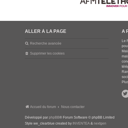
ALLER À LA PAGE
A 
Le 
Recherche avancée
pou
Mala
Supprimer les cookies
mal
con
tél
Rar
soci
Plus
Accueil du forum
Nous contacter
Développé par
phpBB
® Forum Software © phpBB Limited
Style we_clearblue created by
INVENTEA
&
nextgen