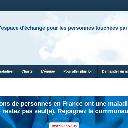
'espace d'échange pour les personnes touchées par
maladies
Charte
L'équipe
Pour aller plus loin
Demander un n
ions de personnes en France ont une maladi
 restez pas seul(e). Rejoignez la communau
Inscrivez-vous