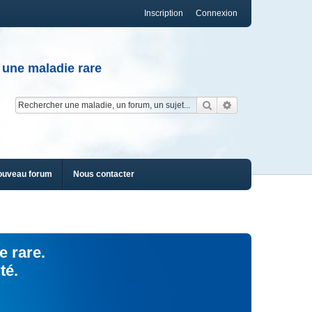
Inscription
Connexion
 une maladie rare
Rechercher
Recherche av
ouveau forum
Nous contacter
e rare.
té.