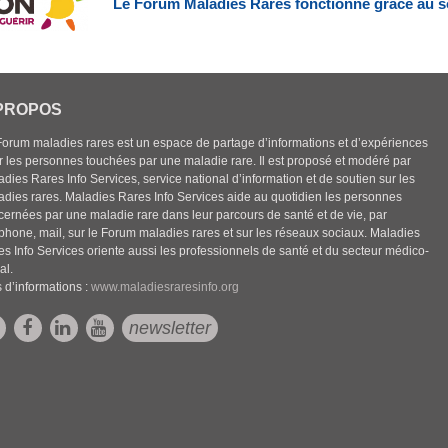
Le Forum Maladies Rares fonctionne grâce au s
PROPOS
Forum maladies rares est un espace de partage d’informations et d’expériences
r les personnes touchées par une maladie rare. Il est proposé et modéré par
dies Rares Info Services, service national d’information et de soutien sur les
adies rares. Maladies Rares Info Services aide au quotidien les personnes
cernées par une maladie rare dans leur parcours de santé et de vie, par
éphone, mail, sur le Forum maladies rares et sur les réseaux sociaux. Maladies
es Info Services oriente aussi les professionnels de santé et du secteur médico-
al.
 d’informations :
www.maladiesraresinfo.org
newsletter