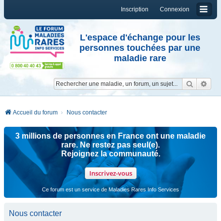
Inscription
Connexion
L'espace d'échange pour les
personnes touchées par une
maladie rare
Reche
Re
Accueil du forum
Nous contacter
3 millions de personnes en France ont une maladie
rare. Ne restez pas seul(e).
Rejoignez la communauté.
Inscrivez-vous
Ce forum est un service de Maladies Rares Info Services
Nous contacter