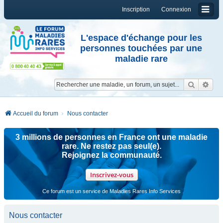
Inscription
Connexion
L'espace d'échange pour les
personnes touchées par une
maladie rare
Reche
Re
Accueil du forum
Nous contacter
3 millions de personnes en France ont une maladie
rare. Ne restez pas seul(e).
Rejoignez la communauté.
Inscrivez-vous
Ce forum est un service de Maladies Rares Info Services
Nous contacter